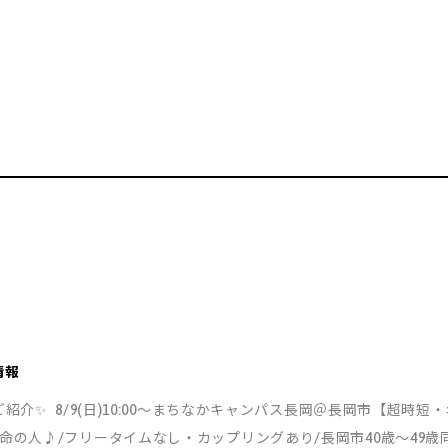
情報
介✨ 8/9(日)10:00〜まちなかキャンパス長岡＠長岡市【超時短
命の人♪/フリータイムなし・カップリングあり/長岡市40歳〜49歳