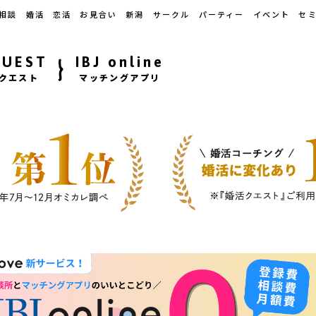
相談
婚活
恋活
お見合い
新潟
サークル
パーティー
イベント
セ
QUEST
IBJ online
クエスト
マッチングアプリ