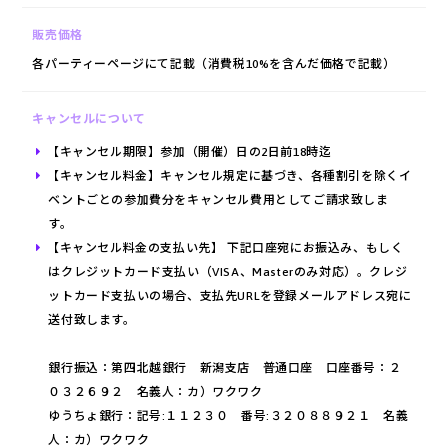
販売価格
各パーティーページにて記載（消費税10%を含んだ価格で記載）
キャンセルについて
【キャンセル期限】参加（開催）日の2日前18時迄
【キャンセル料金】キャンセル規定に基づき、各種割引を除くイ
ベントごとの参加費分をキャンセル費用としてご請求致しま
す。
【キャンセル料金の支払い先】 下記口座宛にお振込み、もしく
はクレジットカード支払い（VISA、Masterのみ対応）。クレジ
ットカード支払いの場合、支払先URLを登録メールアドレス宛に
送付致します。
銀行振込：第四北越銀行 新潟支店 普通口座 口座番号：２
０３２６９２ 名義人：カ）ワクワク
ゆうちょ銀行：記号:１１２３０ 番号:３２０８８９２１ 名義
人：カ）ワクワク