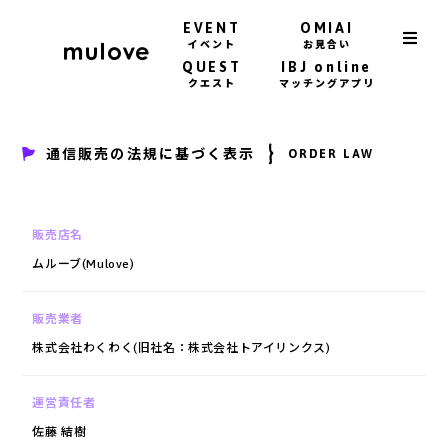
EVENT
OMIAI
イベント
お見合い
QUEST
IBJ online
クエスト
マッチングアプリ
通信販売の法規に基づく表示
ORDER LAW
販売店名
ムルーブ(Mulove)
販売業者
株式会社わくわく(旧社名：株式会社トアイリンクス)
運営責任者
佐藤 結樹