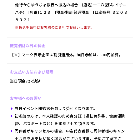
他行からゆうちょ銀行へ振込の場合：[店名]一二八(読み イチニ
ハチ) [店番]１２８ [預金種目]普通預金 [口座番号]３２０８
８９２１
Ａ
※振込手数料はお客様のご負担でお願いします。
い合わせ
販売価格以外の料金
【※】マーク表示企画は割引適用外。当日参加は、500円加算。
お支払い方法および期限
当日現金/QR決済
お客様へのお願い
当日イベント開始15分前より受付となります。
初参加の方は、本人確認のため身分証（運転免許書、健康保険
証、パスポートなど）を確認させて頂きます。
同伴者がキャンセルの場合、申込代表者様に同伴者様のキャン
セル料をお支払い頂く場合がございます事、予めご了承下さ