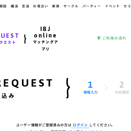
相談
婚活
恋活
お見合い
新潟
サークル
パーティー
イベント
セ
IBJ
online
QUEST
ご利用の流れ
マッチングア
クエスト
プリ
REQUEST
1
2
情報入力
内容確認
し込み
ユーザー情報がご登録済みの方は
ログイン
してください。