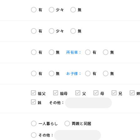
有
少々
無
有
少々
無
有
無
所有車：
有
無
有
無
お子様：
有
無
祖父
祖母
父
母
兄
妹
その他：
一人暮らし
両親と同居
その他：