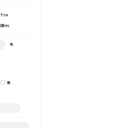
でOK
同居NG
年
無