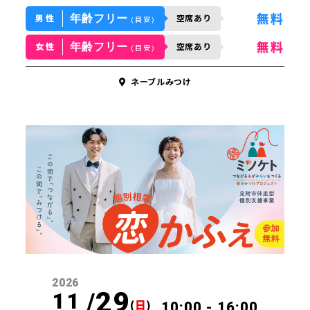
年齢フリー
無料
男性
空席あり
(目安)
年齢フリー
無料
女性
空席あり
(目安)
ネーブルみつけ
方はこちら
スケジュール
ジポスト
の声
わせ
2026
29
11 /
(
日
)
10:00 - 16:00