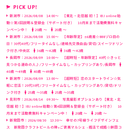
PICK UP!
新潟市：2026/08/08 14:00～ 【東北・北信越 初！】IBJ online始
動☆第3回説明＆登録会（サポート付き） 10月末まで活動費無料キャ
ンペーン中！
20歳 〜
20歳 〜
新潟市：2026/08/08 15:00～ 【年齢限定】±6歳差☆888ゾロ目の
日！30代40代/フリータイムなし/連絡先交換自由/貸切/スイーツドリン
ク付き/中央区
36歳 〜42歳
36歳 〜42歳
長岡市：2026/08/09 10:00～ 【超時短・年齢限定】40代☆きっと
見つかる運命の人♪/フリータイムなし・カップリングあり/長岡市
40歳 〜49歳
40歳 〜49歳
新潟市：2026/08/09 13:00～ 【超時短】恋のスタートライン☆気
軽に恋活！20代30代/フリータイムなし・カップリングあり/貸切/ドリ
ンク付き
25歳 〜35歳
25歳 〜35歳
見附市：2026/08/14 09:30～ 写真撮影オプションあり【東北・北
信越 初！】IBJ online始動☆第4回説明＆登録会（サポート付き） 10
月末まで活動費無料キャンペーン中！
20歳 〜
20歳 〜
新発田市：2026/08/30 13:30～ 幸せの7号線ライフデザインフェ
ス 新発田クラフトビールの陣×ご褒美マルシェ ~婚活で成婚☆餅田コ