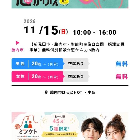
2026
15
11 /
(
日
)
10:00 - 16:00
【新発田市・胎内市・聖籠町定住自立圏 婚活支援
胎内市
事業】無料個別相談☆恋かふぇin胎内
20
無料
男性
空席あり
歳 〜 (目安)
20
無料
女性
空席あり
歳 〜 (目安)
胎内市ほっとHOT ・中条