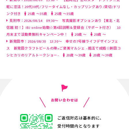
新潟市：2026/08/09 13:00～ 【超時短】恋のスタートライン☆気
軽に恋活！20代30代/フリータイムなし・カップリングあり/貸切/ドリ
ンク付き
25歳 〜35歳
25歳 〜35歳
見附市：2026/08/14 09:30～ 写真撮影オプションあり【東北・北
信越 初！】IBJ online始動☆第4回説明＆登録会（サポート付き） 10
月末まで活動費無料キャンペーン中！
20歳 〜
20歳 〜
新発田市：2026/08/30 13:30～ 幸せの7号線ライフデザインフェ
ス 新発田クラフトビールの陣×ご褒美マルシェ ~婚活で成婚☆餅田コ
シヒカリのリアルトークショー~
20歳 〜39歳
20歳 〜39歳
お問い合わせは
ご返信対応は基本的に、
受付時間内となります