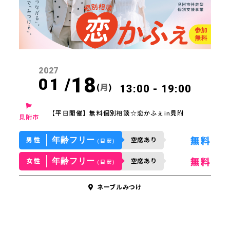
2027
18
01 /
(
月
)
13:00 - 19:00
方はこちら
【平日開催】無料個別相談☆恋かふぇin見附
見附市
スケジュール
年齢フリー
無料
男性
空席あり
(目安)
年齢フリー
無料
女性
空席あり
ジポスト
(目安)
ネーブルみつけ
の声