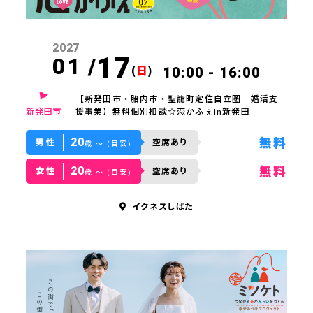
2027
17
01 /
(
日
)
10:00 - 16:00
【新発田市・胎内市・聖籠町定住自立圏 婚活支
新発田市
援事業】無料個別相談☆恋かふぇin新発田
20
無料
男性
空席あり
歳 〜 (目安)
20
無料
女性
空席あり
歳 〜 (目安)
イクネスしばた